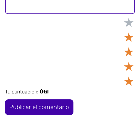
★
★
★
★
★
Tu puntuación:
Útil