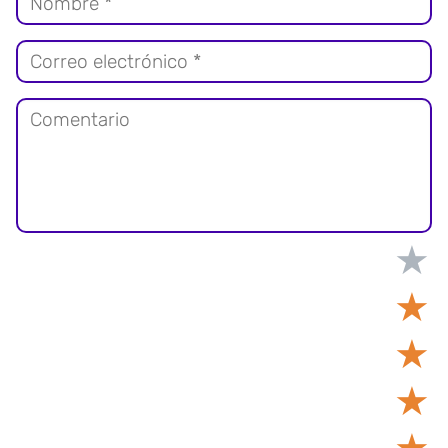
★
★
★
★