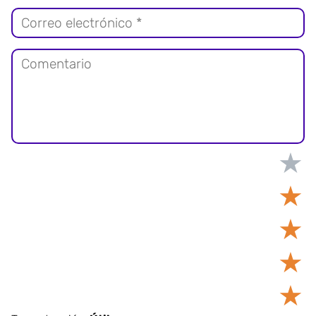
★
★
★
★
★