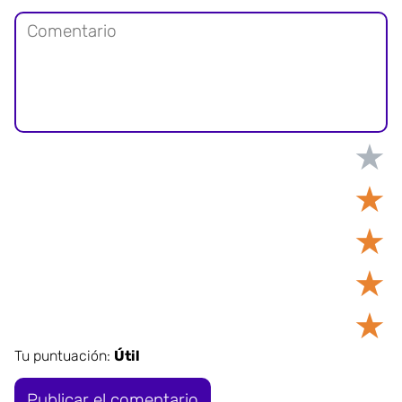
★
★
★
★
★
Tu puntuación:
Útil