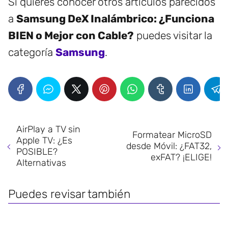
Si quieres conocer otros artículos parecidos
a
Samsung DeX Inalámbrico: ¿Funciona
BIEN o Mejor con Cable?
puedes visitar la
categoría
Samsung
.
AirPlay a TV sin
Formatear MicroSD
Apple TV: ¿Es
desde Móvil: ¿FAT32,
POSIBLE?
exFAT? ¡ELIGE!
Alternativas
Puedes revisar también