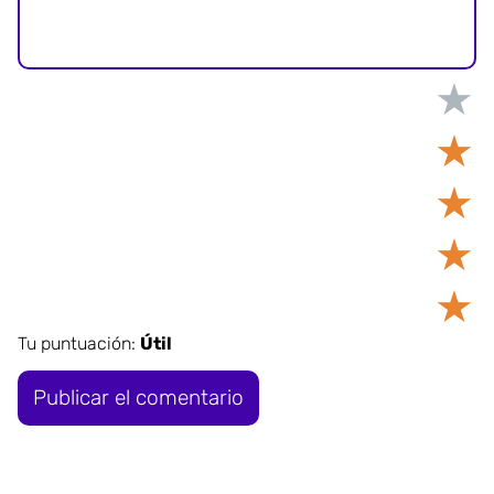
★
★
★
★
★
Tu puntuación:
Útil