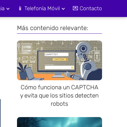
ia
📱 Telefonía Móvil
💌 Contacto
Más contenido relevante:
o
Cómo funciona un CAPTCHA
y evita que los sitios detecten
robots