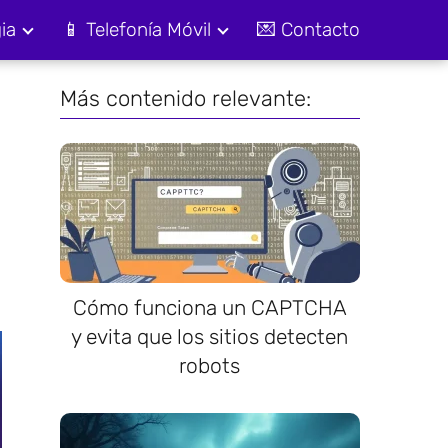
ia
📱 Telefonía Móvil
💌 Contacto
Más contenido relevante:
Cómo funciona un CAPTCHA
y evita que los sitios detecten
robots