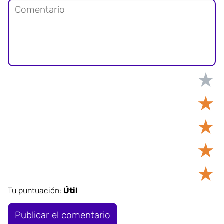
★
★
★
★
★
Tu puntuación:
Útil