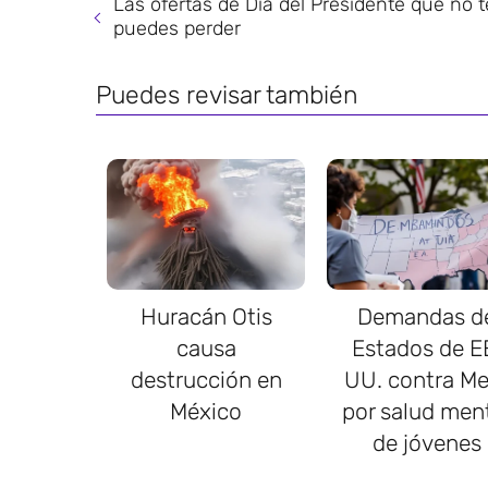
Las ofertas de Día del Presidente que no t
puedes perder
Puedes revisar también
Huracán Otis
Demandas d
causa
Estados de E
destrucción en
UU. contra Me
México
por salud men
de jóvenes