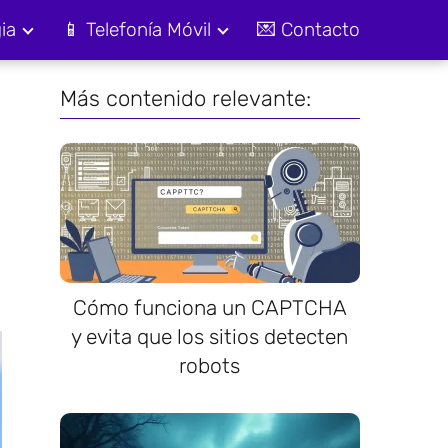
ia
📱 Telefonía Móvil
💌 Contacto
Más contenido relevante:
Cómo funciona un CAPTCHA
y evita que los sitios detecten
robots