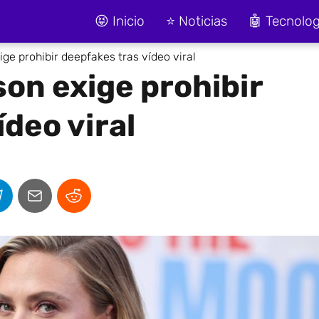
😝 Inicio
⭐ Noticias
🤖 Tecnolog
ge prohibir deepfakes tras vídeo viral
on exige prohibir
deo viral