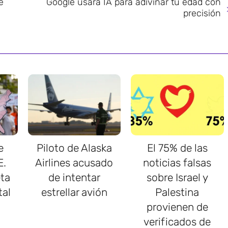
e
Google usará IA para adivinar tu edad con
precisión
e
Piloto de Alaska
El 75% de las
E.
Airlines acusado
noticias falsas
ta
de intentar
sobre Israel y
tal
estrellar avión
Palestina
provienen de
verificados de