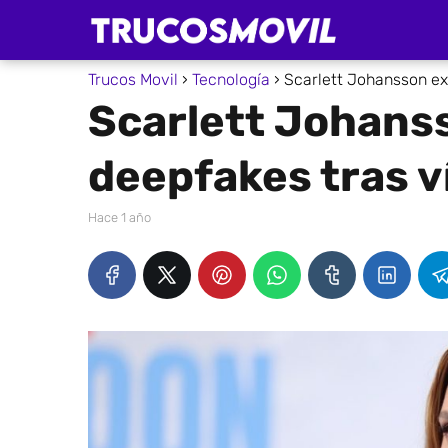
Trucos Movil
Tecnología
Scarlett Johansson exi
Scarlett Johanss
deepfakes tras ví
hace 1 año