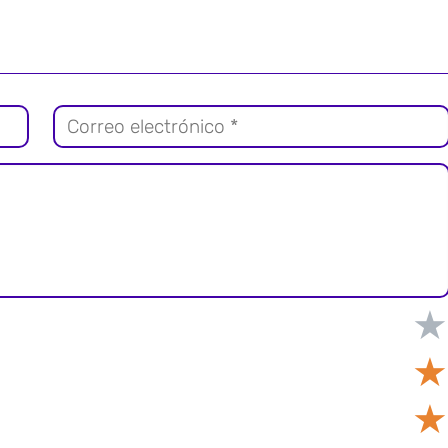
★
★
★