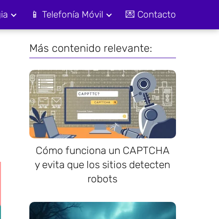
ia
📱 Telefonía Móvil
💌 Contacto
Más contenido relevante:
Cómo funciona un CAPTCHA
y evita que los sitios detecten
robots