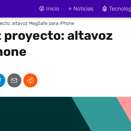
😝 Inicio
⭐ Noticias
🤖 Tecnolog
ecto: altavoz MagSafe para iPhone
 proyecto: altavoz
hone