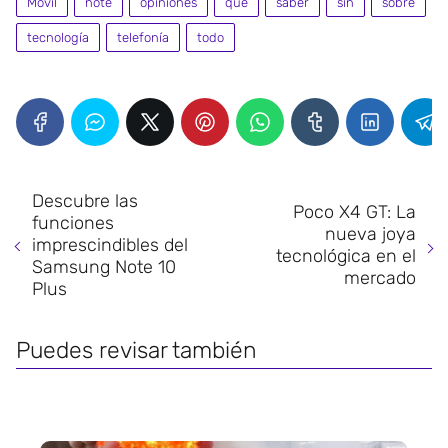
Movil
note
opiniones
que
saber
sin
sobre
tecnología
telefonía
todo
Descubre las
Poco X4 GT: La
funciones
nueva joya
imprescindibles del
tecnológica en el
Samsung Note 10
mercado
Plus
Puedes revisar también