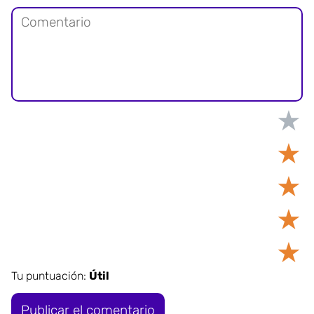
★
★
★
★
★
Tu puntuación:
Útil