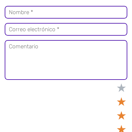
★
★
★
★