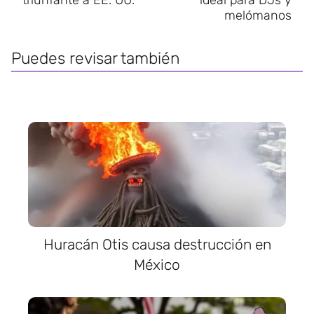
triunfante a EE. UU.
ideal para DJs y
melómanos
Puedes revisar también
Huracán Otis causa destrucción en
México