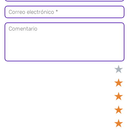
★
★
★
★
★