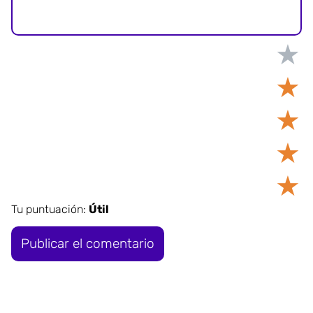
★
★
★
★
★
Tu puntuación:
Útil