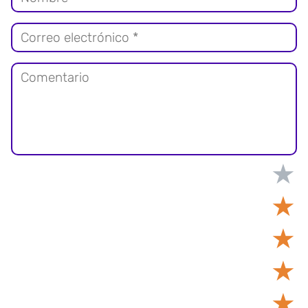
★
★
★
★
★