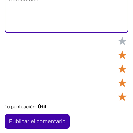
★
★
★
★
★
Tu puntuación:
Útil