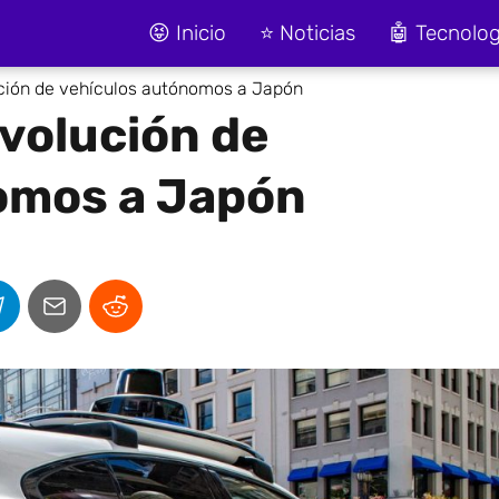
😝 Inicio
⭐ Noticias
🤖 Tecnolog
ción de vehículos autónomos a Japón
evolución de
omos a Japón