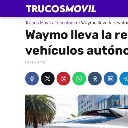
Trucos Movil
Tecnología
Waymo lleva la revolu
Waymo lleva la r
vehículos autón
hace 2 años