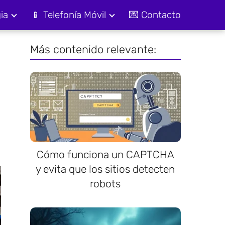
ia
📱 Telefonía Móvil
💌 Contacto
Más contenido relevante:
Cómo funciona un CAPTCHA
y evita que los sitios detecten
robots