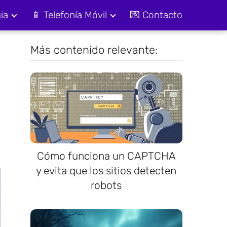
ia
📱 Telefonía Móvil
💌 Contacto
Más contenido relevante:
Cómo funciona un CAPTCHA
y evita que los sitios detecten
robots