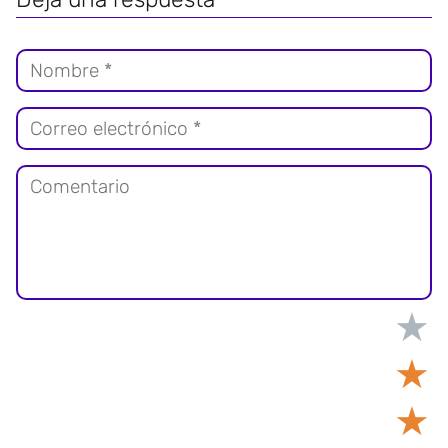
★
★
★