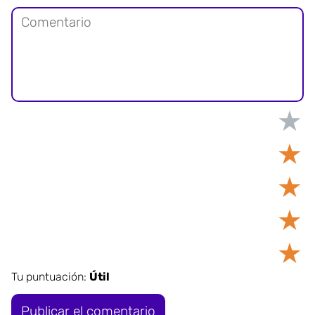
★
★
★
★
★
Tu puntuación:
Útil