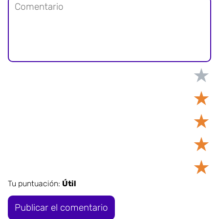
★
★
★
★
★
Tu puntuación:
Útil