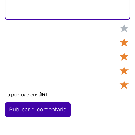
★
★
★
★
★
Tu puntuación:
Útil