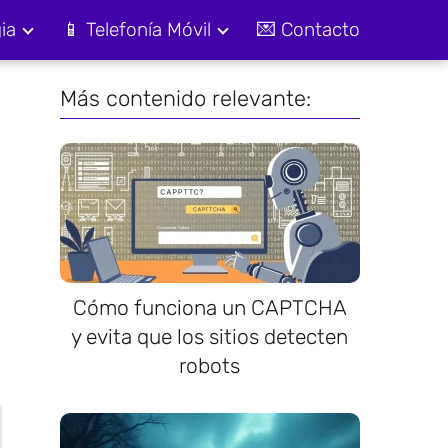
ia
📱 Telefonía Móvil
💌 Contacto
Más contenido relevante:
Cómo funciona un CAPTCHA
y evita que los sitios detecten
robots