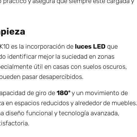
ráctico y asegura que siempre esté cargada y
mpieza
AK10 es la incorporación de
luces LED
que
do identificar mejor la suciedad en zonas
pecialmente útil en casas con suelos oscuros,
 pueden pasar desapercibidos.
 capacidad de giro de
180º
y un movimiento de
ieza en espacios reducidos y alrededor de muebles
na diseño funcional y tecnología avanzada,
isfactoria.