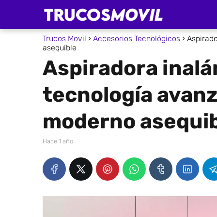
Trucos Movil
Accesorios Tecnológicos
Aspirad
asequible
Aspiradora inal
tecnología avanz
moderno asequib
hace 1 año