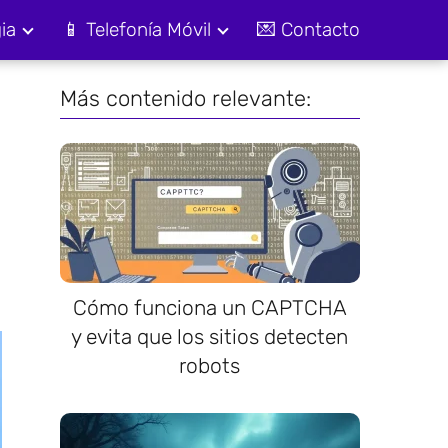
ia
📱 Telefonía Móvil
💌 Contacto
Más contenido relevante:
Cómo funciona un CAPTCHA
y evita que los sitios detecten
robots