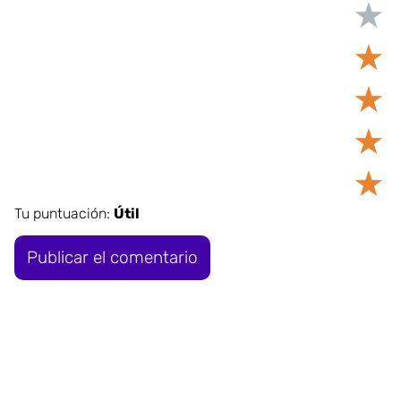
★
★
★
★
★
Tu puntuación:
Útil