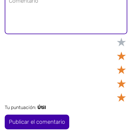
★
★
★
★
★
Tu puntuación:
Útil