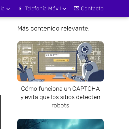
ia
📱 Telefonía Móvil
💌 Contacto
Más contenido relevante:
Cómo funciona un CAPTCHA
y evita que los sitios detecten
robots