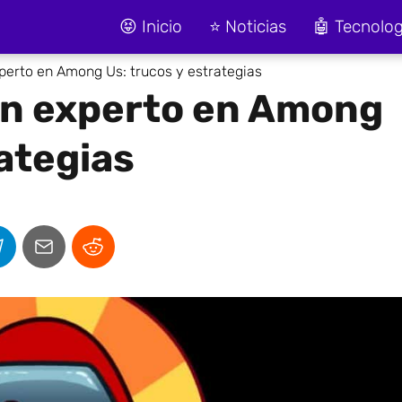
😝 Inicio
⭐ Noticias
🤖 Tecnolog
perto en Among Us: trucos y estrategias
un experto en Among
rategias