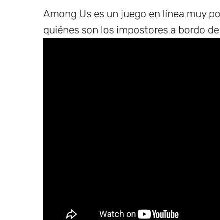
Among Us es un juego en línea muy pop
quiénes son los impostores a bordo de