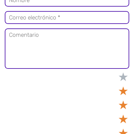
★
★
★
★
★