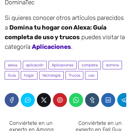
DominaTec
Si quieres conocer otros artículos parecidos
a
Domina tu hogar con Alexa: Guía
completa de uso y trucos
puedes visitar la
categoría
Aplicaciones
.
alexa:
aplicación
Aplicaciones
completa
domina
Guía
hogar
tecnología
Trucos
uso
Conviértete en un
Conviértete en un
experto en Among
experto en Fall Guy