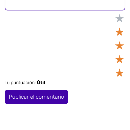
★
★
★
★
★
Tu puntuación:
Útil