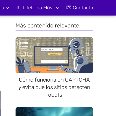
ia
📱 Telefonía Móvil
💌 Contacto
Más contenido relevante:
Cómo funciona un CAPTCHA
y evita que los sitios detecten
robots