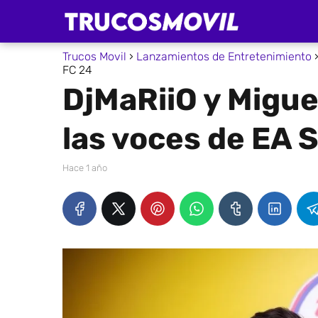
Trucos Movil
Lanzamientos de Entretenimiento
FC 24
DjMaRiiO y Migu
las voces de EA 
hace 1 año