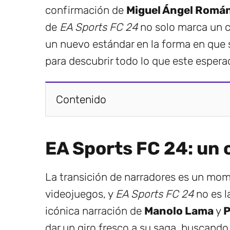
confirmación de
Miguel Ángel Romá
de
EA Sports FC 24
no solo marca un c
un nuevo estándar en la forma en que s
para descubrir todo lo que este esperad
Contenido
EA Sports FC 24: un
La transición de narradores es un mome
videojuegos, y
EA Sports FC 24
no es l
icónica narración de
Manolo Lama
y
P
dar un giro fresco a su saga, buscand