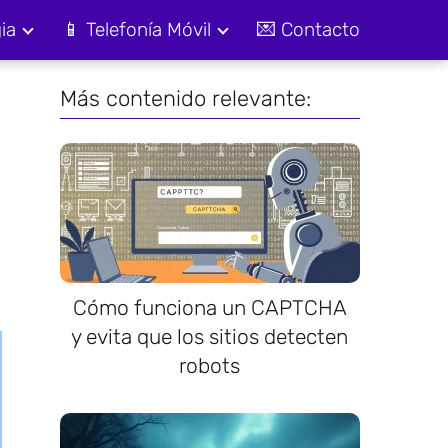
ia
📱 Telefonía Móvil
💌 Contacto
Más contenido relevante:
Cómo funciona un CAPTCHA
y evita que los sitios detecten
robots