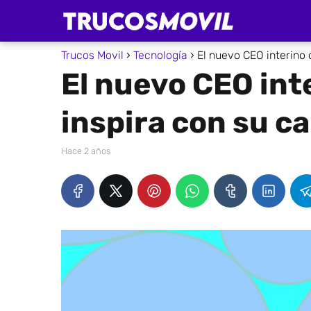
Trucos Movil
Tecnología
El nuevo CEO interino
El nuevo CEO int
inspira con su c
hace 2 años