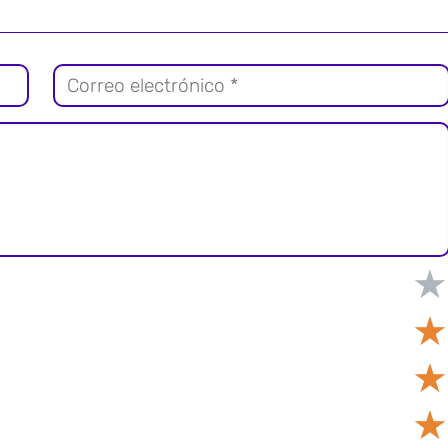
★
★
★
★