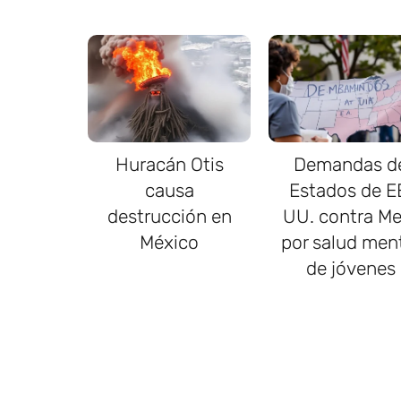
Huracán Otis
Demandas d
causa
Estados de E
destrucción en
UU. contra Me
México
por salud men
de jóvenes