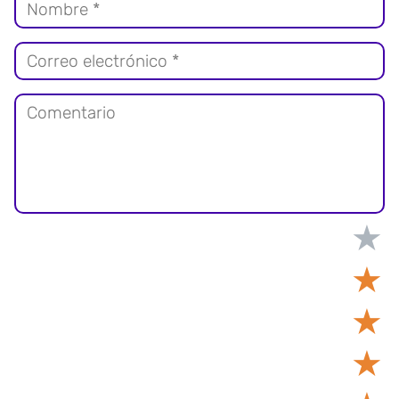
★
★
★
★