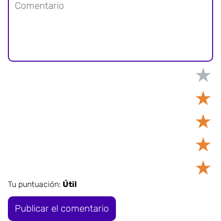
★
★
★
★
★
Tu puntuación:
Útil