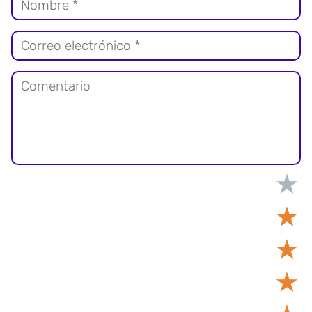
★
★
★
★