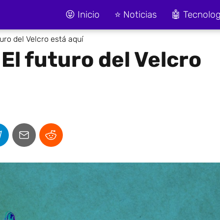
😝 Inicio
⭐ Noticias
🤖 Tecnolog
uro del Velcro está aquí
El futuro del Velcro