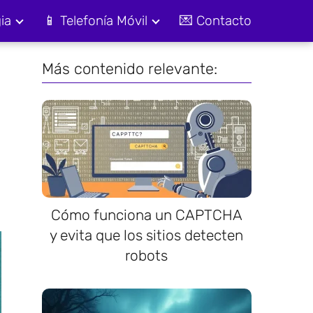
ia
📱 Telefonía Móvil
💌 Contacto
Más contenido relevante:
Cómo funciona un CAPTCHA
y evita que los sitios detecten
robots