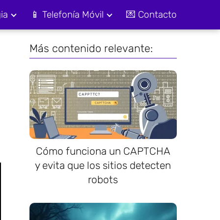
ia
📱 Telefonía Móvil
💌 Contacto
Más contenido relevante:
Cómo funciona un CAPTCHA
y evita que los sitios detecten
robots