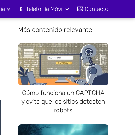
ia
📱 Telefonía Móvil
💌 Contacto
Más contenido relevante:
Cómo funciona un CAPTCHA
y evita que los sitios detecten
robots