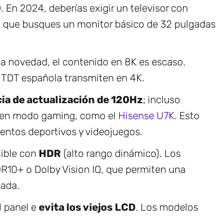
D
. En 2024, deberías exigir un televisor con
 que busques un monitor básico de 32 pulgadas
ima novedad, el contenido en 8K es escaso.
a TDT española transmiten en 4K.
ia de actualización de 120Hz
; incluso
 en modo gaming, como el
Hisense U7K
. Esto
eventos deportivos y videojuegos.
tible con
HDR
(alto rango dinámico). Los
10+ o Dolby Vision IQ, que permiten una
lada.
l panel e
evita los viejos LCD
. Los modelos