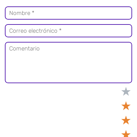
★
★
★
★