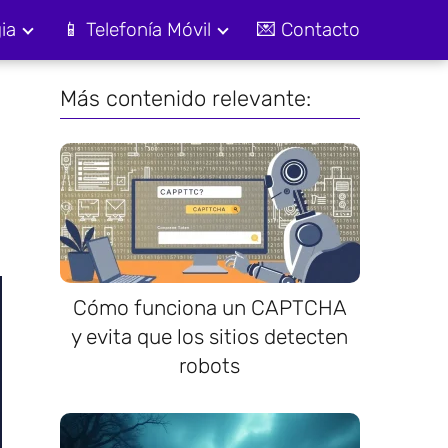
ia
📱 Telefonía Móvil
💌 Contacto
Más contenido relevante:
Cómo funciona un CAPTCHA
y evita que los sitios detecten
robots