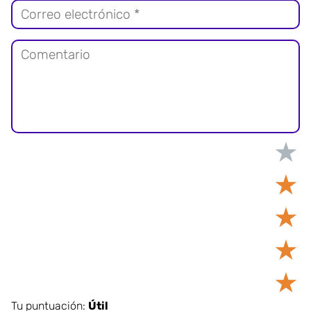
★
★
★
★
★
Tu puntuación:
Útil