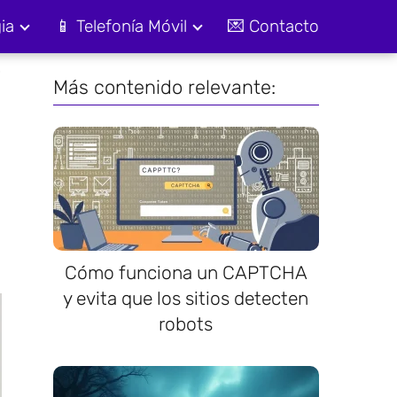
ia
📱 Telefonía Móvil
💌 Contacto
o
Más contenido relevante:
Cómo funciona un CAPTCHA
y evita que los sitios detecten
robots