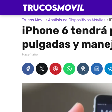
Trucos Movil
Análisis de Dispositivos Móviles
i
iPhone 6 tendrá 
pulgadas y mane
hace 1 año