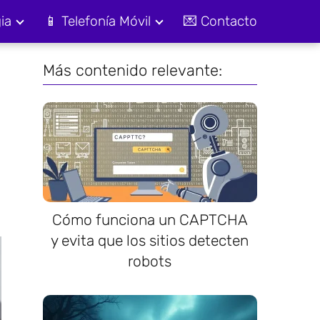
ia
📱 Telefonía Móvil
💌 Contacto
Más contenido relevante:
Cómo funciona un CAPTCHA
y evita que los sitios detecten
robots