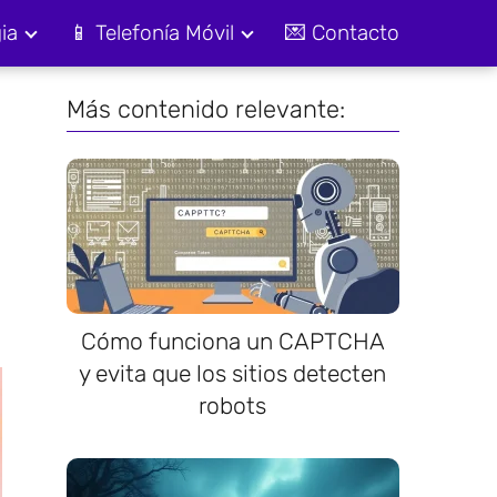
ia
📱 Telefonía Móvil
💌 Contacto
Más contenido relevante:
Cómo funciona un CAPTCHA
y evita que los sitios detecten
robots