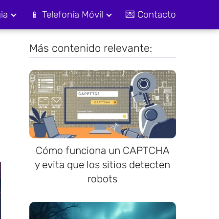
ia
📱 Telefonía Móvil
💌 Contacto
Más contenido relevante:
Cómo funciona un CAPTCHA
y evita que los sitios detecten
robots