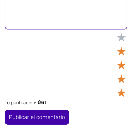
★
★
★
★
★
Tu puntuación:
Útil