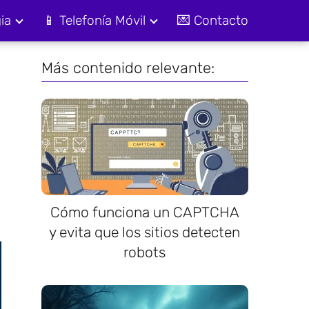
ia
📱 Telefonía Móvil
💌 Contacto
Más contenido relevante:
Cómo funciona un CAPTCHA
y evita que los sitios detecten
robots