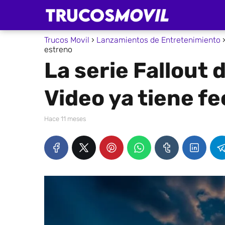
Trucos Movil
Lanzamientos de Entretenimiento
estreno
La serie Fallout
Video ya tiene f
hace 11 meses