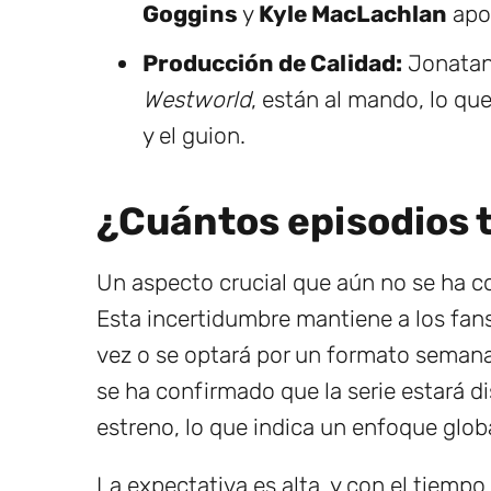
Goggins
y
Kyle MacLachlan
apor
Producción de Calidad:
Jonatan 
Westworld
, están al mando, lo que
y el guion.
¿Cuántos episodios t
Un aspecto crucial que aún no se ha co
Esta incertidumbre mantiene a los fans 
vez o se optará por un formato semana
se ha confirmado que la serie estará 
estreno, lo que indica un enfoque globa
La expectativa es alta, y con el tiempo