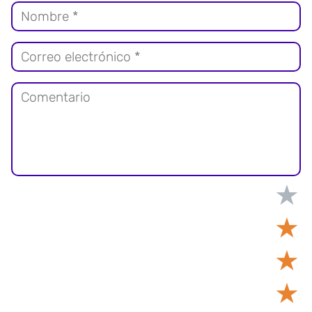
★
★
★
★