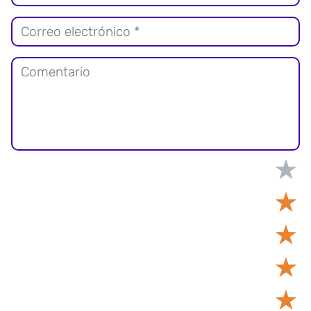
★
★
★
★
★