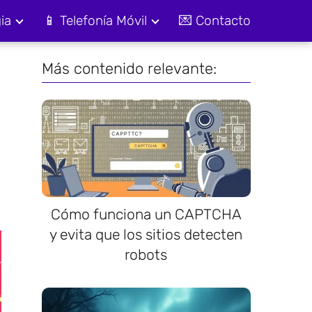
ia
📱 Telefonía Móvil
💌 Contacto
Más contenido relevante:
Cómo funciona un CAPTCHA
y evita que los sitios detecten
robots