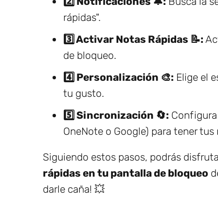
2️⃣ Notificaciones 🔔:
Busca la se
rápidas".
3️⃣ Activar Notas Rápidas 📝:
Act
de bloqueo.
4️⃣ Personalización 🎨:
Elige el e
tu gusto.
5️⃣ Sincronización 🔄:
Configura 
OneNote o Google) para tener tus
Siguiendo estos pasos, podrás disfrut
rápidas en tu pantalla de bloqueo
de
darle caña! 💥